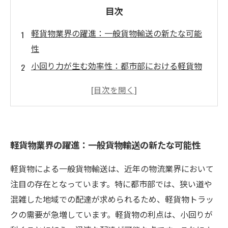
目次
軽貨物業界の躍進：一般貨物輸送の新たな可能
性
小回り力が生む効率性：都市部における軽貨物
の優位性
多様なニーズに応える軽貨物輸送の実態
成功事例に学ぶ：軽貨物トラックでのスムーズ
な物流戦略
軽貨物業界の躍進：一般貨物輸送の新たな可能性
未来を見据えた軽貨物業界のトレンドとは？
軽貨物が変える物流シーン：効率的な運用のポ
軽貨物による一般貨物輸送は、近年の物流業界において
イント
注目の存在となっています。特に都市部では、狭い道や
一般貨物輸送の未来：軽貨物が切り拓く新たな
混雑した地域での配達が求められるため、軽貨物トラッ
道
クの需要が急増しています。軽貨物の利点は、小回りが