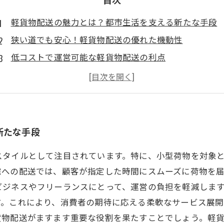
軽貨物配送の魅力とは？都市生活を支える新たな手段
狭い道でも安心！軽貨物配送の優れた機動性
低コストで運営可能な軽貨物配送の利点
多様なニーズに応える柔軟なサービス展開
変化する働き方に対応する軽貨物配送の可能性
成功事例に学ぶ！軽貨物配送をビジネスに活かす方法
軽貨物配送の未来：個人宅への配達で切り開く新たな
新たな手段
スタイルとして注目されています。特に、小型荷物を対象
宅への配送では、顧客が指定した時間にスムーズに荷物を
ビジネスやフリーランスにとって、運営の負担を軽減しま
す。これにより、消費者の期待に応える柔軟なサービス展
貨物配送がますます重要な役割を果たすことでしょう。軽