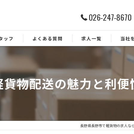
026-247-8670
タッフ
よくある質問
求人一覧
当社
ルート配
ドライバ
軽貨物配送の魅力と利便
業務委託
正社員
未経験
長野県長野市で軽貨物の求人な