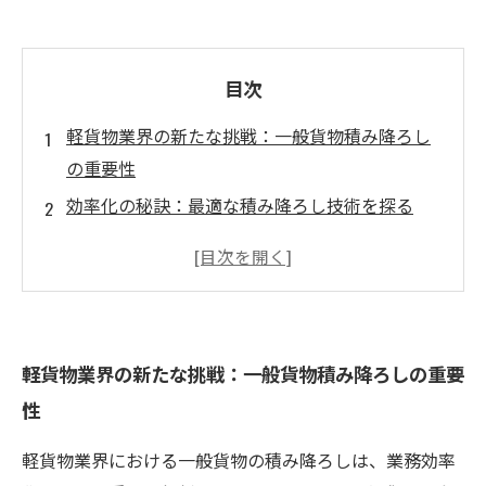
目次
軽貨物業界の新たな挑戦：一般貨物積み降ろし
の重要性
効率化の秘訣：最適な積み降ろし技術を探る
安全性を守りつつ短縮する作業時間の実践事例
最新のツールと機器で実現するスムーズな運搬
労働力最適化のカギ：成功事例から学ぶ
競争に勝つための戦略：軽貨物事業者の知識
軽貨物業界の新たな挑戦：一般貨物積み降ろしの重要
未来の軽貨物業界を切り開く一般貨物積み降ろ
性
し技術
軽貨物業界における一般貨物の積み降ろしは、業務効率