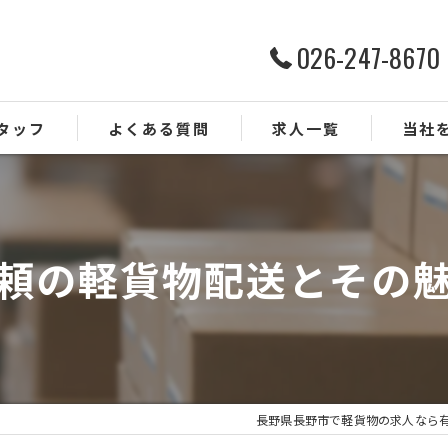
026-247-8670
タッフ
よくある質問
求人一覧
当社
ルート配
ドライバ
頼の軽貨物配送とその
業務委託
正社員
未経験
長野県長野市で軽貨物の求人なら