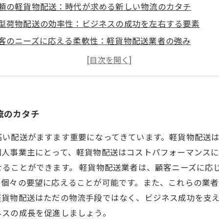
頼の軽貨物配送：時代が求める新しい物流のカタチ
型荷物配送の効率性：ビジネスの成功を左右する要素
客のニーズに応える柔軟性：軽貨物配送業者の強み
ストパフォーマンスの神髄：小規模企業を支える配送のメ
功事例に学ぶ：軽貨物配送を利用したビジネスのストーリ
頼できる配送業者とのパートナーシップ：スムーズな物流
なたのビジネスに役立つ軽貨物配送の選び方ガイド
流のカタチ
高い配送がますます重要になってきています。軽貨物配送
個人事業主にとって、軽貨物配送はコストパフォーマンス
せることができます。 軽貨物配送業者は、顧客ニーズに応
、個々の要望に応えることが可能です。また、これらの業
軽貨物配送はただの物流手段ではなく、ビジネス成功を支
ネスの成長を促進しましょう。