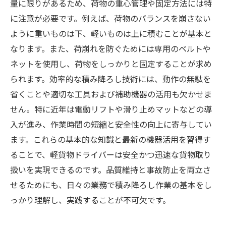
軽貨物荷役スキルの総まとめ：安全かつ迅速に
量に限りがあるため、荷物の重心管理や固定方法には特
作業を行うために必須の知識
に注意が必要です。例えば、荷物のバランスを崩さない
ように重いものは下、軽いものは上に積むことが基本と
なります。また、荷崩れを防ぐためには専用のベルトや
ネットを使用し、荷物をしっかりと固定することが求め
られます。効率的な積み降ろし技術には、動作の無駄を
省くことや適切な工具および補助機器の活用も欠かせま
せん。特に近年は電動リフトや滑り止めマットなどの導
入が進み、作業時間の短縮と安全性の向上に寄与してい
ます。これらの基本的な知識と最新の機器活用を習得す
ることで、軽貨物ドライバーは安全かつ迅速な貨物取り
扱いを実現できるのです。品質維持と事故防止を両立さ
せるためにも、日々の業務で積み降ろし作業の基本をし
っかり理解し、実践することが不可欠です。