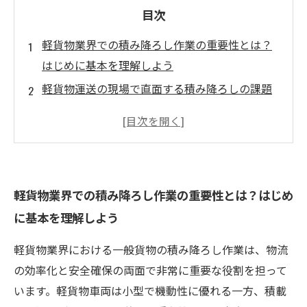
目次
軽貨物業界での積み降ろし作業の重要性とは？
はじめに基本を理解しよう
軽貨物運送の現場で直面する積み降ろしの課題
とその解決策
荷物の重心管理と固定方法で輸送品質を劇的に
向上させる秘訣
最新の工具・補助機器を活用した効率的な積み
軽貨物業界での積み降ろし作業の重要性とは？はじめ
降ろし実践法とは？
に基本を理解しよう
安全面に配慮した積み降ろし技術で軽貨物業者
が得る信頼と安心
軽貨物業界における一般貨物の積み降ろし作業は、物流
一般貨物の積み降ろし技術がもたらす現場の変
の効率化と安全確保の両面で非常に重要な役割を担って
化と業界の未来
います。軽貨物車両は小型で機動性に優れる一方、積載