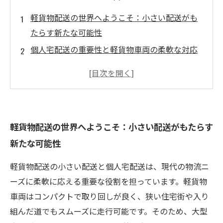
軽貨物配送の世界へようこそ：小さい配送がも
たらす新たな可能性
個人宅配送の重要性と軽貨物車両の柔軟な対応
力とは？
狭い道でも安心！軽貨物配送が選ばれる理由と
そのメリット
小さい配送と個人宅配送のサービス品質向上の
軽貨物配送の世界へようこそ：小さい配送がもたらす
秘訣を探る
新たな可能性
未来を見据えた軽貨物配送業界の動向とこれか
らの課題
軽貨物配送の小さい配送と個人宅配送は、現代の物流ニ
軽貨物配送の基本を理解してサービス改善に役
ーズに柔軟に応える重要な役割を担っています。軽貨物
立てよう
車両はコンパクトで取り回しが良く、狭い住宅街や入り
【特徴解説】小さい配送と個人宅配送、それぞ
組んだ道でもスムーズに走行可能です。そのため、大型