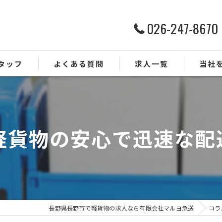
026-247-8670
タッフ
よくある質問
求人一覧
当社
ルート配
ドライバ
軽貨物の安心で迅速な配
業務委託
正社員
未経験
長野県長野市で軽貨物の求人なら有限会社マルヨ急送
コラ