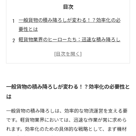
目次
一般貨物の積み降ろしが変わる！？効率化の必
要性とは
軽貨物業界のヒーローたち：迅速な積み降ろし
作業の秘密
失敗続きの積み降ろし、そこから学んだ教訓
テクニックと戦略：積み降ろし効率化の具体例
チームワークで切り拓く未来：コミュニケーシ
一般貨物の積み降ろしが変わる！？効率化の必要性と
ョンの重要性
は
コスト削減と顧客満足度向上の両立を目指して
業界のトレンドを追う！これからの積み降ろし
一般貨物の積み降ろしは、効率的な物流運営を支える要
のカタチ
です。軽貨物業界においては、迅速な作業が常に求めら
れます。効率化のための具体的な戦略として、まず機材