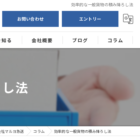
効率的な一般貨物の積み降ろし法
お問い合わせ
エントリー
を知る
会社概要
ブログ
コラム
送
ー
ろし法
会社マルヨ急送
コラム
効率的な一般貨物の積み降ろし法