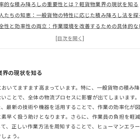
率的な積み降ろしの重要性とは？軽貨物業界の現状を知る
人たちの知恵：一般貨物の特性に応じた積み降ろし法を探
全性と効率性の両立：作業環境を改善するための具体的な
業員の負担軽減を目指して：適切な機材の選定がカギ
争激化の中での成長戦略：新しい積み降ろし法の導入事例
み降ろし作業の見直し：業務効率を向上させるために
なるステップへ：積み降ろしの改善が企業成長に繋がる理
業界の現状を知る
においてますます高まっています。特に、一般貨物の積み降
ないことで、全体の物流プロセスに影響が出てしまいます
た、最新の技術や機器を活用することで、作業の効率化が
に素早く扱う助けとなります。さらに、作業員の負担を軽
じて、正しい作業方法を周知することで、ヒューマンエラ
でしょう。