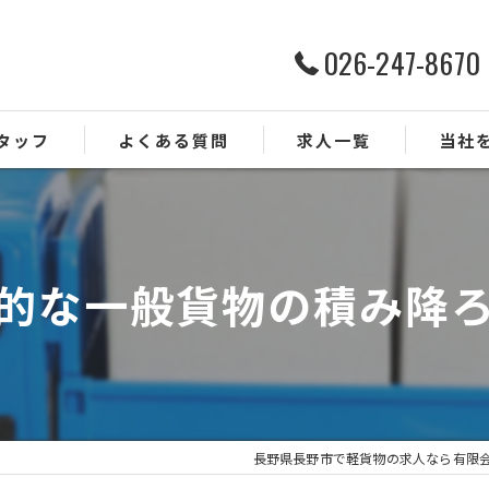
026-247-8670
タッフ
よくある質問
求人一覧
当社
ルート配
ドライバ
的な一般貨物の積み降
業務委託
正社員
未経験
長野県長野市で軽貨物の求人なら有限