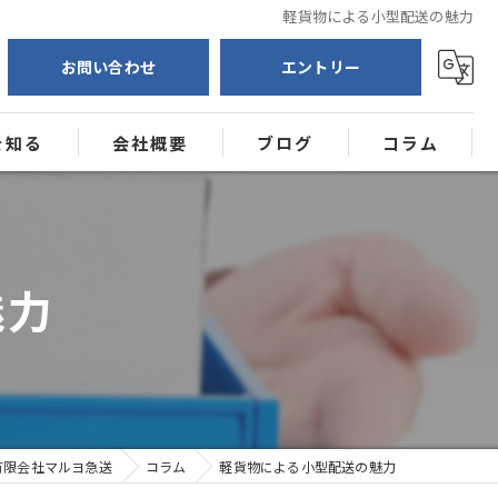
軽貨物による小型配送の魅力
お問い合わせ
エントリー
を知る
会社概要
ブログ
コラム
送
ー
魅力
有限会社マルヨ急送
コラム
軽貨物による小型配送の魅力