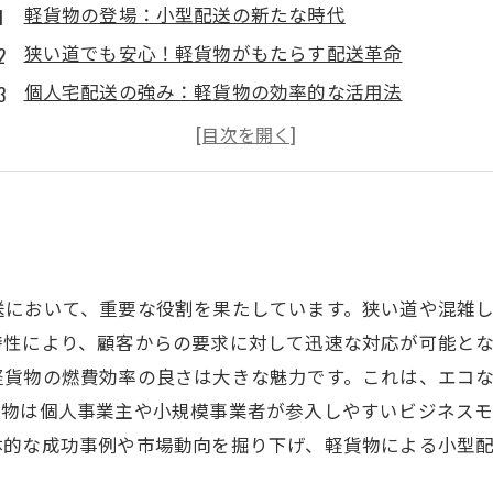
軽貨物の登場：小型配送の新たな時代
狭い道でも安心！軽貨物がもたらす配送革命
個人宅配送の強み：軽貨物の効率的な活用法
環境に優しい選択肢：軽貨物のエコな利点
小規模事業者の味方：軽貨物で広がるビジネスチャン
成功事例から学ぶ！軽貨物による配送のリアル
未来の配送業界：軽貨物が切り開く可能性
送において、重要な役割を果たしています。狭い道や混雑
特性により、顧客からの要求に対して迅速な対応が可能と
軽貨物の燃費効率の良さは大きな魅力です。これは、エコ
貨物は個人事業主や小規模事業者が参入しやすいビジネス
体的な成功事例や市場動向を掘り下げ、軽貨物による小型