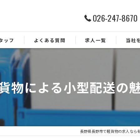
026-247-8670
タッフ
よくある質問
求人一覧
当社
ルート配
ドライバ
貨物による小型配送の
業務委託
正社員
未経験
長野県長野市で軽貨物の求人なら