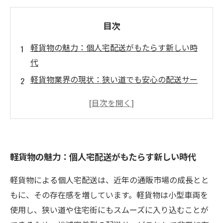
目次
軽貨物の魅力：個人宅配送がもたらす新しい時
代
軽貨物業界の現状：狭い道でも安心の配送サー
ビス
増加する個人宅配送のニーズ：オンラインショ
ッピングの影響
顧客ニーズに応える軽貨物業者の役割とは
軽貨物の魅力：個人宅配送がもたらす新しい時代
実際の運用事例：軽貨物が変えた配送業界
コスト効率と迅速さ：軽貨物配送の利点を探る
軽貨物による個人宅配送は、近年の通販市場の成長とと
未来の配送サービスを支える軽貨物の可能性
もに、その存在感を増しています。軽貨物は小型車両を
使用し、狭い道や住宅街にもスムーズに入り込むことが