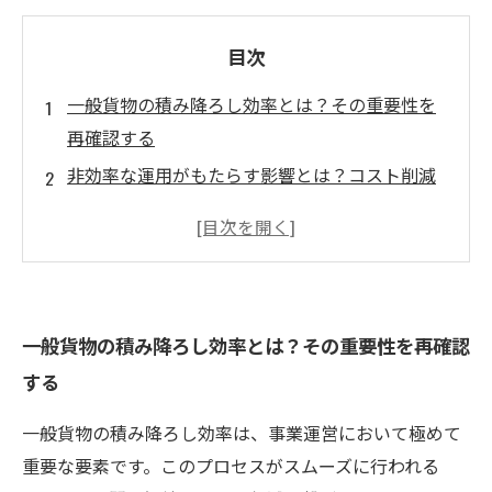
目次
一般貨物の積み降ろし効率とは？その重要性を
再確認する
非効率な運用がもたらす影響とは？コスト削減
の視点から考える
積み降ろし効率化のための具体的な方法を紹介
現場から学ぶ！成功事例とプロのアドバイス
最新技術と業界の動向に注目！未来の積み降ろ
一般貨物の積み降ろし効率とは？その重要性を再確認
しとは
する
業務運営の改善に向けたステップバイステップ
ガイド
一般貨物の積み降ろし効率は、事業運営において極めて
顧客満足度向上へ！積み降ろしを効率化するた
重要な要素です。このプロセスがスムーズに行われる