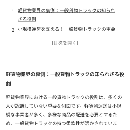
軽貨物業界の裏側：一般貨物トラックの知られ
ざる役割
小規模運営を支える！一般貨物トラックの重要
性
多様な輸送ニーズに応える一般貨物トラックの
機能
コスト効率を実現する! 軽貨物業界と一般貨物ト
軽貨物業界の裏側：一般貨物トラックの知られざる役
ラックの関係
割
事例で見る！一般貨物トラックの成功活用法
軽貨物業者が知っておくべきトラック選びのポ
軽貨物業界における一般貨物トラックの役割は、多くの
イント
人が認識していない重要な側面です。軽貨物運送は小規
未来の軽貨物業界における一般貨物トラックの
模な事業者が多く、多様な商品の配送を必要とするた
展望
め、一般貨物トラックの持つ柔軟性が活かされていま