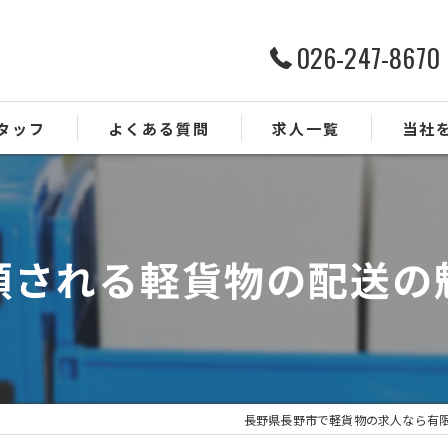
026-247-8670
タッフ
よくある質問
求人一覧
当社
ルート配
ドライバ
頼される軽貨物の配送の
業務委託
正社員
未経験
長野県長野市で軽貨物の求人なら有