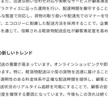
また、迅速な問い合わせ対応や柔軟なサービスが顧客満足
ラクティスに沿った運用を行い、配達時間を厳守すること
ルな態度で対応し、荷物の取り扱いや配達先でのマナーを
す。エコロジーに配慮した配送方法を採用することで、企
みを通じて、信頼される軽貨物配送会社が顧客満足度を高め
の新しいトレンド
配送の需要が高まっています。オンラインショッピングや
います。特に、軽貨物配送は小型の貨物を迅速に届けるこ
、透明性のある料金体系や正確な配送時間を提供し、顧客
配送状況のリアルタイム追跡を可能にすることで、顧客の安
足度を確保する要因となっています。今後もこの流れは続