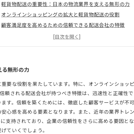
軽貨物配送の重要性：日本の物流業界を支える無形の力
オンラインショッピングの拡大と軽貨物配送の役割
顧客満足度を高めるための信頼できる配送会社の特徴
急速なライフスタイルの変化に応じた配送の新しいトレ
軽貨物配送の魅力を支えるコミュニケーションの重要性
信頼を築くための取り組み：成功する配送会社の秘訣
未来の軽貨物配送：変化するニーズと進化するサービス
える無形の力
に重要な役割を果たしています。特に、オンラインショッ
、信頼される配送会社が持つべき特徴は、迅速性と正確性で
ります。信頼を築くためには、徹底した顧客サービスが不
の安心感を高める要素となります。また、近年の業界トレ
客に支持されており、企業の信頼性をさらに高める要因とな
遂げていくでしょう。