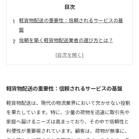
目次
軽貨物配送の重要性：信頼されるサービスの基
盤
信頼を築く軽貨物配送業者の選び方とは？
便利さを追求した軽貨物配送の実態
フレキシブルに対応する軽貨物配送の魅力
お客様を支える軽貨物配送の成功ストーリー
軽貨物配送の未来：ますます進化する信頼と利
軽貨物配送の重要性：信頼されるサービスの基盤
便性
安心して選べる！信頼ある軽貨物配送会社の見
軽貨物配送は、現代の物流業界において欠かせない役割
つけ方
を果たしています。特に、少量の荷物を迅速に取引先や
家庭へ届けるニーズは高まっており、その中で信頼性と
利便性が重要視されています。顧客は、荷物が無事に、