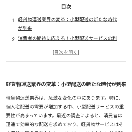
目次
軽貨物運送業界の変革：小型配送の新たな時代
が到来
消費者の期待に応える！小型配送サービスの利
便性と柔軟性
EC市場の拡大と生活様式の変化がもたらす影響
とは？
地域社会との連携：軽貨物配送がもたらす新た
軽貨物運送業界の変革：小型配送の新たな時代が到来
な価値
環境への配慮を実現する軽貨物業界の取り組み
軽貨物運送業界は、急激な変化の中にあります。特に、
軽貨物業界の未来：技術革新と市場の進化を考
個人宅配送の需要が増加する中、小型配送サービスの重
える
要性が高まっています。最近の調査によると、消費者は
私たちの生活に貢献する軽貨物配送の可能性を
迅速で効率的な配送を求めており、軽貨物サービスはそ