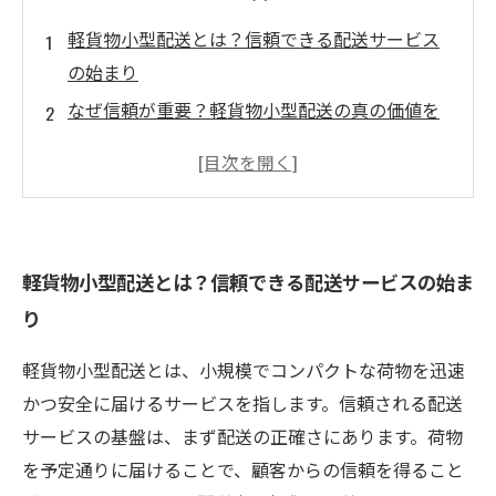
軽貨物小型配送とは？信頼できる配送サービス
の始まり
なぜ信頼が重要？軽貨物小型配送の真の価値を
探る
信頼される配送会社の特徴とは？配送の正確さ
と時間厳守の秘密
丁寧な荷物取り扱いと顧客コミュニケーション
軽貨物小型配送とは？信頼できる配送サービスの始ま
が築く信頼
り
安心して任せられる！信頼される軽貨物小型配
送のまとめと選び方
軽貨物小型配送とは、小規模でコンパクトな荷物を迅速
軽貨物配送業界の基礎知識：小型配送が物流を
かつ安全に届けるサービスを指します。信頼される配送
変える理由
サービスの基盤は、まず配送の正確さにあります。荷物
配送現場で求められる要素とは？信頼される配
を予定通りに届けることで、顧客からの信頼を得ること