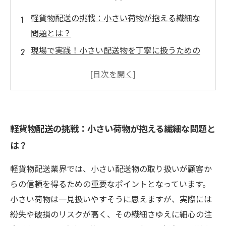
軽貨物配送の挑戦：小さい荷物が抱える繊細な
問題とは？
現場で実践！小さい配送物を丁寧に扱うための
具体的な工夫
迅速かつ安全に届ける！配送効率化と品質管理
の重要性
顧客対応の秘訣：小さい荷物でも信頼を勝ち取
軽貨物配送の挑戦：小さい荷物が抱える繊細な問題と
るコミュニケーション術
は？
信頼の積み重ねが未来を創る！軽貨物配送で築
く長期的な関係とは？
軽貨物配送業界では、小さい配送物の取り扱いが顧客か
軽貨物配送会社の選び方：信頼できるサービス
らの信頼を得るための重要なポイントとなっています。
を見極めるポイント
小さい荷物は一見扱いやすそうに思えますが、実際には
小さい配送物でも抜群の信頼を生む！成功事例
紛失や破損のリスクが高く、その繊細さゆえに細心の注