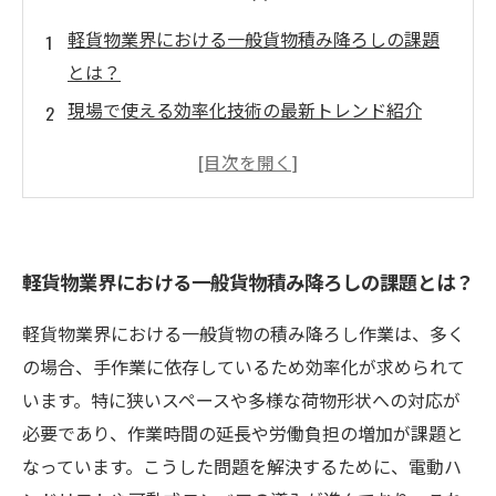
軽貨物業界における一般貨物積み降ろしの課題
とは？
現場で使える効率化技術の最新トレンド紹介
積み降ろし作業を改善する具体的なポイント解
説
作業時間短縮と労働負担軽減を実現した成功事
例
軽貨物業界における一般貨物積み降ろしの課題とは？
これからの軽貨物積み降ろしに必要な新技術と
は？
軽貨物業界における一般貨物の積み降ろし作業は、多く
軽貨物での一般貨物積み降ろし効率化のまとめ
の場合、手作業に依存しているため効率化が求められて
と今後の展望
います。特に狭いスペースや多様な荷物形状への対応が
初心者でもわかる！軽貨物積み降ろし効率化の
必要であり、作業時間の延長や労働負担の増加が課題と
基本テクニック
なっています。こうした問題を解決するために、電動ハ