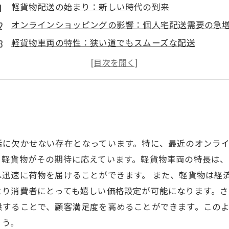
軽貨物配送の始まり：新しい時代の到来
オンラインショッピングの影響：個人宅配送需要の急
軽貨物車両の特性：狭い道でもスムーズな配送
配送コストの効率化：軽貨物の魅力
多様なニーズに応えるカスタマイズ配送オプション
軽貨物業界の未来：新たなビジネスチャンスを発見
個人宅配送の利便性を考える：軽貨物の重要性
活に欠かせない存在となっています。特に、最近のオンラ
、軽貨物がその期待に応えています。軽貨物車両の特長は、
迅速に荷物を届けることができます。 また、軽貨物は経
より消費者にとっても嬉しい価格設定が可能になります。
供することで、顧客満足度を高めることができます。この
ょう。