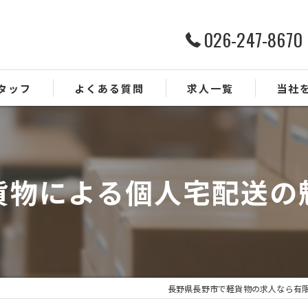
026-247-8670
タッフ
よくある質問
求人一覧
当社
ルート配
ドライバ
貨物による個人宅配送の
業務委託
正社員
未経験
長野県長野市で軽貨物の求人なら有