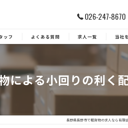
026-247-8670
タッフ
よくある質問
求人一覧
当社
ルート配
ドライバ
物による小回りの利く
業務委託
正社員
未経験
長野県長野市で軽貨物の求人なら有限