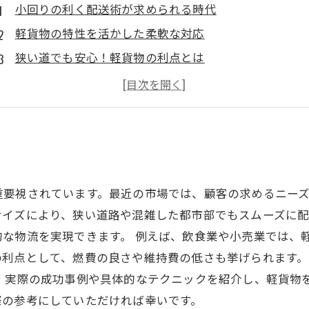
小回りの利く配送術が求められる時代
軽貨物の特性を活かした柔軟な対応
狭い道でも安心！軽貨物の利点とは
成功事例から学ぶ！効率的な配送の秘訣
軽貨物配送の未来：環境への配慮と効率化
繋がる物流：軽貨物で広がるビジネスチャンス
新しい配送スタイルの確立：軽貨物の可能性を追求す
重要視されています。最近の市場では、顧客の求めるニー
サイズにより、狭い道路や混雑した都市部でもスムーズに配
的な物流を実現できます。 例えば、飲食業や小売業では、
の利点として、燃費の良さや維持費の低さも挙げられます
は、実際の成功事例や具体的なテクニックを紹介し、軽貨物
際の参考にしていただければ幸いです。