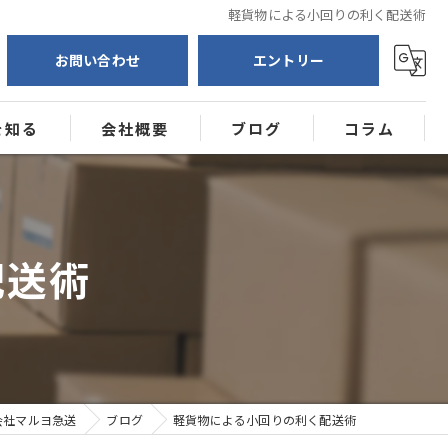
軽貨物による小回りの利く配送術
お問い合わせ
エントリー
を知る
会社概要
ブログ
コラム
送
ー
配送術
会社マルヨ急送
ブログ
軽貨物による小回りの利く配送術