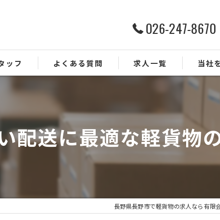
026-247-8670
タッフ
よくある質問
求人一覧
当社
ルート配
ドライバ
い配送に最適な軽貨物
業務委託
正社員
未経験
長野県長野市で軽貨物の求人なら有限