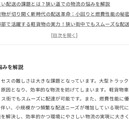
さい配送の課題とは？狭い道での物流の悩みを解説
貨物が切り開く新時代の配送革命：小回りと燃費性能の秘
市部で活躍する軽貨物の実力！狭い街中でもスムーズな配
境にも優しい軽貨物の魅力とは？持続可能な物流への貢献
C市場の成長を支える軽貨物配送：小さい配送の未来と可能
貨物の基本知識：小規模配送に最適な理由と特徴を詳しく
新動向まとめ！軽貨物配送が変える小さい配送の現場と今
悩みを解説
クセスの難しさは大きな課題となっています。大型トラッ
る原因となり、効率的な物流を妨げてしまいます。軽貨物
ィス街でもスムーズに配達が可能です。また、燃費性能に
に伴い、小規模かつ頻繁な配送ニーズが増加している現代
題を解決し、効率的かつ環境にやさしい物流の実現に大き