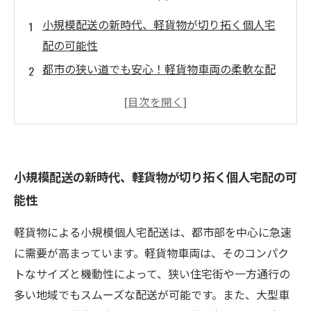
小規模配送の新時代、軽貨物が切り拓く個人宅
配の可能性
都市の狭い道でも安心！軽貨物車両の柔軟な配
達力とは？
効率的なルート設定で競争力アップ、軽貨物配
送の工夫
経済的かつ環境に優しい、軽貨物配送が選ばれ
小規模配送の新時代、軽貨物が切り拓く個人宅配の可
る理由
能性
多様化する消費者ニーズに応える、小規模配送
の未来像
軽貨物による小規模個人宅配送は、都市部を中心に急速
軽貨物で変わる物流の風景：配送スタイルの進
に需要が高まっています。軽貨物車両は、そのコンパク
化を追う
トなサイズと機動性によって、狭い住宅街や一方通行の
まとめ：軽貨物による個人宅配送がもたらす業
多い地域でもスムーズな配送が可能です。また、大型車