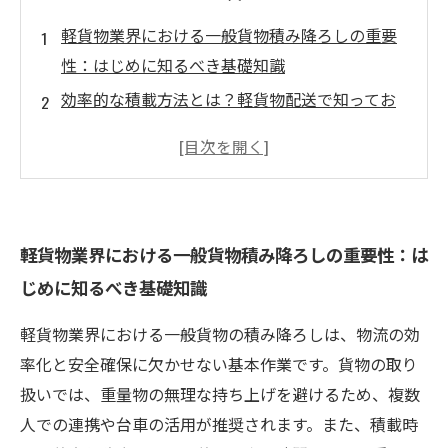
軽貨物業界における一般貨物積み降ろしの重要
性：はじめに知るべき基礎知識
効率的な積載方法とは？軽貨物配送で知ってお
きたい工夫とテクニック
フォークリフトと手作業の安全な取り扱いポイ
ント：現場での実践的技術
現場でよくある積み降ろしトラブルとは？原因
軽貨物業界における一般貨物積み降ろしの重要性：は
と未然防止のための対策
じめに知るべき基礎知識
積み降ろし技術をマスターして配送品質を向上
させるまでのステップ
軽貨物業界における一般貨物の積み降ろしは、物流の効
軽貨物の積み降ろし技術で現場改善！知識活用
率化と安全確保に欠かせない基本作業です。貨物の取り
による労働災害防止法
扱いでは、重量物の無理な持ち上げを避けるため、複数
まとめ：一般貨物積み降ろしの技術理解で軽貨
人での連携や台車の活用が推奨されます。また、積載時