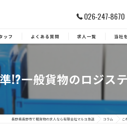
026-247-8670
タッフ
よくある質問
求人一覧
当社
ルート配
ドライバ
準!?一般貨物のロジス
業務委託
正社員
未経験
長野県長野市で軽貨物の求人なら有限会社マルヨ急送
コラム
こ