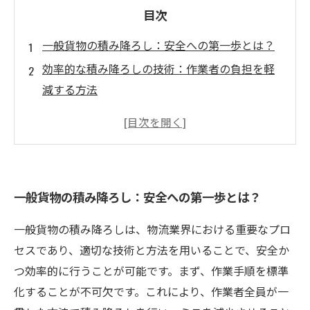
目次
一般貨物の積み降ろし：安全への第一歩とは？
効率的な積み降ろしの技術：作業者の負担を軽
減する方法
新たなニーズに応える積み降ろし技術：業界の
変化に対応するには
積み降ろしの効率化がもたらす物流コスト削減
の効果
一般貨物の積み降ろし：安全への第一歩とは？
成功事例に学ぶ！より安全で効率的な積み降ろ
し方法とは
一般貨物の積み降ろしは、物流業界における重要なプロ
軽貨物運送の未来：積み降ろし技術の進化と安
セスであり、適切な技術と方法を用いることで、安全か
全対策
つ効率的に行うことが可能です。まず、作業手順を標準
まとめ：一般貨物の積み降ろしを革新するため
化することが不可欠です。これにより、作業者全員が一