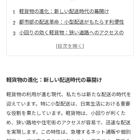
軽貨物の進化：新しい配送時代の幕開け
都市部の配送革命：小型配送がもたらす利便性
小回りの効く軽貨物：狭い道路へのアクセスの
鍵
環境に優しい選択：軽貨物が実現する持続可能
な配送
成功する事例：軽貨物を利用したビジネスモデ
軽貨物の進化：新しい配送時代の幕開け
ル
小型配送の未来：軽貨物が拓く新たな可能性
軽貨物の利用が進む現代、私たちは新たな配送の時代を
軽貨物の利用拡大：競争力を高める配送戦略
迎えています。特に小型配送は、日常生活における重要
な役割を果たしています。軽貨物は、小回りが利くた
め、狭い路地や住宅街のアクセスが容易で、迅速な配送
を実現します。この特性は、急増するネット通販や個別