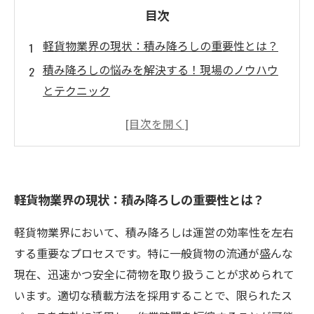
目次
軽貨物業界の現状：積み降ろしの重要性とは？
積み降ろしの悩みを解決する！現場のノウハウ
とテクニック
積載方法の改善がもたらす効率化のヒント
デジタルツールを活用した業務改善の新常識
効率化がもたらす経済的メリットと労働環境の
向上
軽貨物業界の現状：積み降ろしの重要性とは？
競争力を高めるための積み降ろしのベストプラ
クティス
軽貨物業界において、積み降ろしは運営の効率性を左右
まとめ：軽貨物業界での未来を切り開く効率的
する重要なプロセスです。特に一般貨物の流通が盛んな
な積み降ろし
現在、迅速かつ安全に荷物を取り扱うことが求められて
います。適切な積載方法を採用することで、限られたス