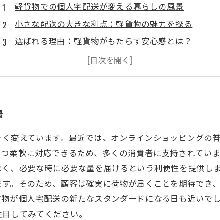
軽貨物での個人宅配送が変える暮らしの風景
小さな配送の大きな利点：軽貨物の魅力を探る
選ばれる理由：軽貨物がもたらす安心感とは？
迅速な配送が可能にする新しい顧客体験
コストパフォーマンスに優れた軽貨物配送の真実
軽貨物配送の進化：お客様の声に耳を傾ける
未来の配送スタイル：軽貨物で変わる個人宅配送の姿
景
きく変えています。最近では、オンラインショッピングの
かつ柔軟に対応できるため、多くの消費者に支持されてい
なく、必要な時に必要な量を届けるという利便性を提供し
ます。そのため、顧客は確実に荷物が届くことを期待でき
貨物が個人宅配送の新たなスタンダードになる日も近いで
注目してみてください。