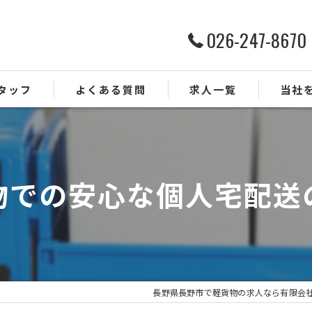
026-247-8670
タッフ
よくある質問
求人一覧
当社
ルート配
ドライバ
物での安心な個人宅配送
業務委託
正社員
未経験
長野県長野市で軽貨物の求人なら有限会