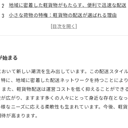
地域に密着した軽貨物がもたらす、便利で迅速な配送
小さな荷物の特権：軽貨物の配送が選ばれる理由
顧客の信頼を集める軽貨物の効率的なサービス
コスト削減と品質維持：軽貨物の成功の秘訣
軽貨物による個人宅配送の実態を探る
未来を見据えた軽貨物業界の成長と展望
が始まる
において新しい潮流を生み出しています。この配送スタイ
。特に、地域に密着した配送ネットワークを持つことによ
 また、軽貨物配送は運営コストを低く抑えることができ
が広がり、ますます多くの人々にとって身近な存在となっ
多様なニーズに応える柔軟性も生まれています。今後、軽
期待が高まります。