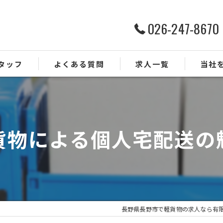
026-247-8670
タッフ
よくある質問
求人一覧
当社
ルート配
ドライバ
貨物による個人宅配送の
業務委託
正社員
未経験
長野県長野市で軽貨物の求人なら有